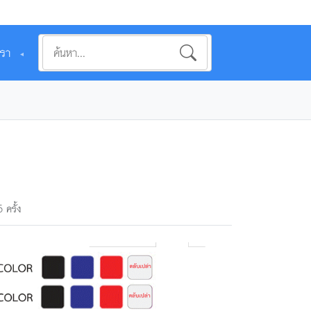
เรา
▼
 ครั้ง