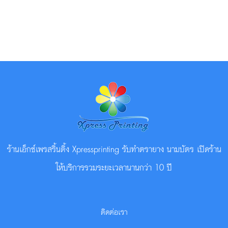
ร้านเอ็กซ์เพรสริ้นติ้ง Xpressprinting รับทำตรายาง นามบัตร เปิดร้าน
ให้บริการรวมระยะเวลานานกว่า 10 ปี
ติดต่อเรา